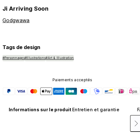
Ji Arriving Soon
Godgwawa
Tags de design
#Personnages
#Illustrations
#Art & Illustration
Paiements acceptés
Informations sur le produit
Entretien et garantie
F