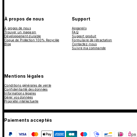
À propos de nous
Support
À propos de nous
Appareils
Trouver un magasin
FAQ
Développement durable
Support produit
Coque de Protection 100% Recyclée
Formulaire de rétractation
Blog
Contactez-nous
Suivre ma commande
Mentions légales
Conditions générales de vente
Confidentialité des données
Informations légales
Gérer vos données
Propriété intellectuelle
Paiements acceptés