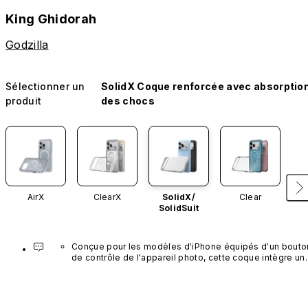
King Ghidorah
Godzilla
Sélectionner un
SolidX Coque renforcée avec absorptio
produit
des chocs
AirX
ClearX
SolidX/
Clear
SolidSuit
Conçue pour les modèles d'iPhone équipés d'un bouton
de contrôle de l'appareil photo, cette coque intègre un 
bouton noir préinstallé en nanotubes de carbone. Ce 
composant n'est pas disponible dans d'autres coloris et
n'est pas vendu séparément.