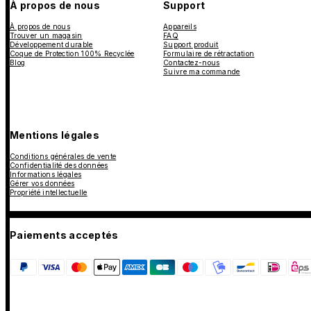
À propos de nous
Support
À propos de nous
Appareils
Trouver un magasin
FAQ
Développement durable
Support produit
Coque de Protection 100% Recyclée
Formulaire de rétractation
Blog
Contactez-nous
Suivre ma commande
Mentions légales
Conditions générales de vente
Confidentialité des données
Informations légales
Gérer vos données
Propriété intellectuelle
Paiements acceptés