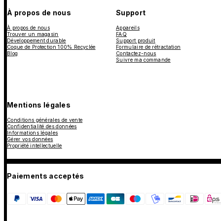
À propos de nous
Support
À propos de nous
Appareils
Trouver un magasin
FAQ
Développement durable
Support produit
Coque de Protection 100% Recyclée
Formulaire de rétractation
Blog
Contactez-nous
Suivre ma commande
Mentions légales
Conditions générales de vente
Confidentialité des données
Informations légales
Gérer vos données
Propriété intellectuelle
Paiements acceptés