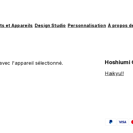
ts et Appareils
Design Studio
Personnalisation
À propos d
Hoshiumi 
vec l'appareil sélectionné.
Haikyu!!