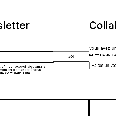
sletter
Coll
Vous avez un
ici — nous s
Go!
Faites un v
afin de recevoir des emails
t moment demander à vous
 de confidentialité
.