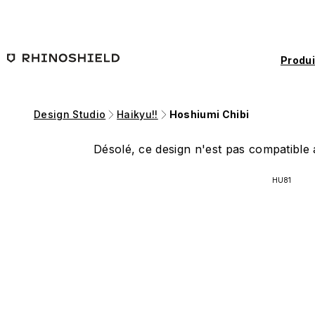
Passer au contenu principal
Produi
Design Studio
Haikyu!!
Hoshiumi Chibi
Désolé, ce design n'est pas compatible a
HU81