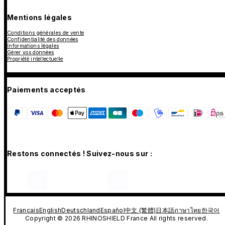
Mentions légales
Conditions générales de vente
Confidentialité des données
Informations légales
Gérer vos données
Propriété intellectuelle
Paiements acceptés
Restons connectés ! Suivez-nous sur :
Français
English
Deutschland
Español
中文 (繁體)
日本語
ภาษาไทย
한국어
Copyright © 2026 RHINOSHIELD France All rights reserved.