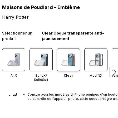
Maisons de Poudlard - Emblème
Harry Potter
Sélectionner un
Clear Coque transparente anti-
produit
jaunissement
AirX
SolidX/
Clear
Mod NX
Ver
SolidSuit
Conçue pour les modèles d'iPhone équipés d'un bouton
de contrôle de l'appareil photo, cette coque intègre un 
bouton noir préinstallé en nanotubes de carbone. Ce 
composant n'est pas disponible dans d'autres coloris et
n'est pas vendu séparément.