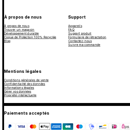
À propos de nous
Support
À propos de nous
Appareils
Trouver un magasin
FAQ
Développement durable
Support produit
Coque de Protection 100% Recyclée
Formulaire de rétractation
Blog
Contactez-nous
Suivre ma commande
Mentions légales
Conditions générales de vente
Confidentialité des données
Informations légales
Gérer vos données
Propriété intellectuelle
Paiements acceptés