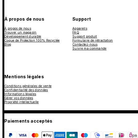
À propos de nous
Support
À propos de nous
Appareils
Trouver un magasin
FAQ
Développement durable
Support produit
Coque de Protection 100% Recyclée
Formulaire de rétractation
Blog
Contactez-nous
Suivre ma commande
Mentions légales
Conditions générales de vente
Confidentialité des données
Informations légales
Gérer vos données
Propriété intellectuelle
Paiements acceptés