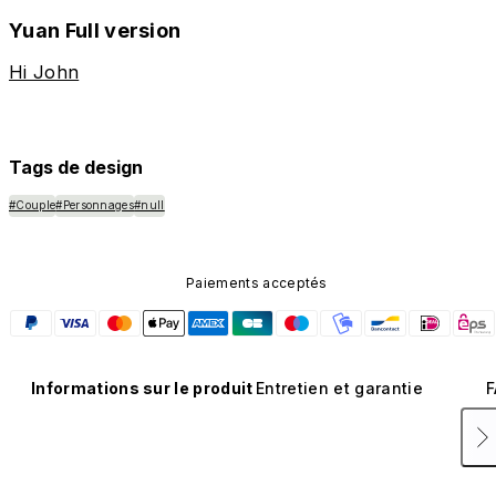
Yuan Full version
Hi John
Tags de design
#Couple
#Personnages
#null
Paiements acceptés
Informations sur le produit
Entretien et garantie
F