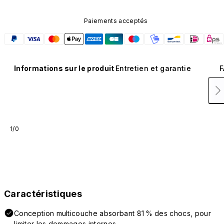
Paiements acceptés
Informations sur le produit
Entretien et garantie
F
1/0
Caractéristiques
Conception multicouche absorbant 81 % des chocs, pour
limiter les dommages internes