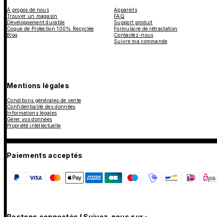
À propos de nous
Appareils
Trouver un magasin
FAQ
Développement durable
Support produit
Coque de Protection 100% Recyclée
Formulaire de rétractation
Blog
Contactez-nous
Suivre ma commande
Mentions légales
Conditions générales de vente
Confidentialité des données
Informations légales
Gérer vos données
Propriété intellectuelle
Paiements acceptés
Restons connectés ! Suivez-nous sur :