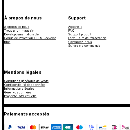
À propos de nous
Support
À propos de nous
Appareils
Trouver un magasin
FAQ
Développement durable
Support produit
Coque de Protection 100% Recyclée
Formulaire de rétractation
Blog
Contactez-nous
Suivre ma commande
Mentions légales
Conditions générales de vente
Confidentialité des données
Informations légales
Gérer vos données
Propriété intellectuelle
Paiements acceptés