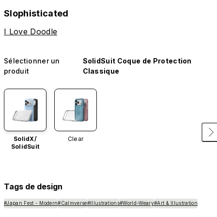
Slophisticated
I Love Doodle
Sélectionner un
SolidSuit Coque de Protection
produit
Classique
SolidX/
Clear
SolidSuit
Tags de design
#Japan Fest - Modern
#Calmverse
#Illustrations
#World-Weary
#Art & Illustration