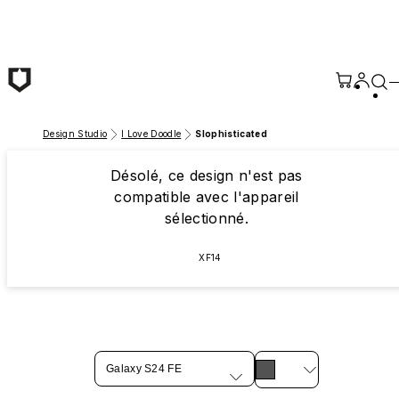
Passer au contenu principal
Design Studio
I Love Doodle
Slophisticated
Désolé, ce design n'est pas
compatible avec l'appareil
sélectionné.
XF14
Galaxy S24 FE