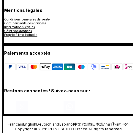
Mentions légales
Conditions générales de vente
Confidentialité des données
Informations légales
Gérer vos données
Propriété intellectuelle
Paiements acceptés
Restons connectés ! Suivez-nous sur :
Français
English
Deutschland
Español
中文 (繁體)
日本語
ภาษาไทย
한국어
Copyright © 2026 RHINOSHIELD France All rights reserved.