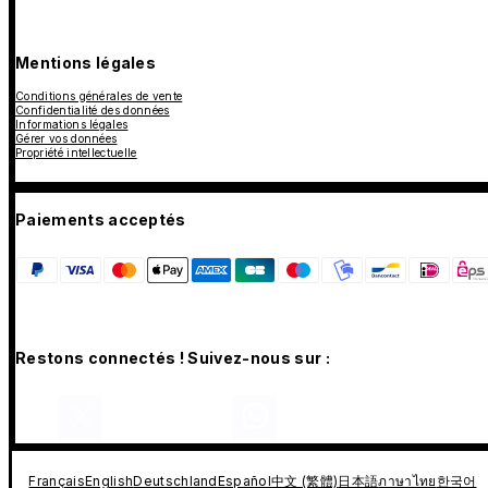
Mentions légales
Conditions générales de vente
Confidentialité des données
Informations légales
Gérer vos données
Propriété intellectuelle
Paiements acceptés
Restons connectés ! Suivez-nous sur :
Français
English
Deutschland
Español
中文 (繁體)
日本語
ภาษาไทย
한국어