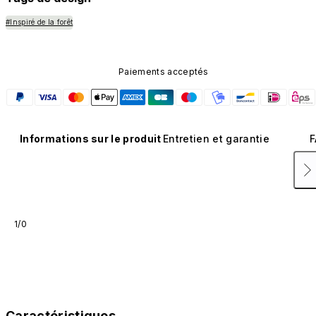
#Inspiré de la forêt
Paiements acceptés
Informations sur le produit
Entretien et garantie
F
1/0
Caractéristiques