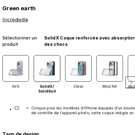
Green earth
Incrediville
Sélectionner un
SolidX Coque renforcée avec absorptio
produit
des chocs
AirX
SolidX/
Clear
Mod NX
Ver
SolidSuit
Conçue pour les modèles d'iPhone équipés d'un bouton
de contrôle de l'appareil photo, cette coque intègre un 
bouton noir préinstallé en nanotubes de carbone. Ce 
composant n'est pas disponible dans d'autres coloris et
n'est pas vendu séparément.
Tags de design