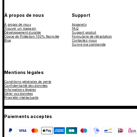
À propos de nous
Support
À propos de nous
Appareils
Trouver un magasin
FAQ
Développement durable
Support produit
Coque de Protection 100% Recyclée
Formulaire de rétractation
Blog
Contactez-nous
Suivre ma commande
Mentions légales
Conditions générales de vente
Confidentialité des données
Informations légales
Gérer vos données
Propriété intellectuelle
Paiements acceptés