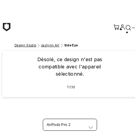
Passer au contenu principal
Design Studio
Jazlynn.Art
Side Eye
Désolé, ce design n'est pas
compatible avec l'appareil
sélectionné.
TC10
AirPods Pro 2