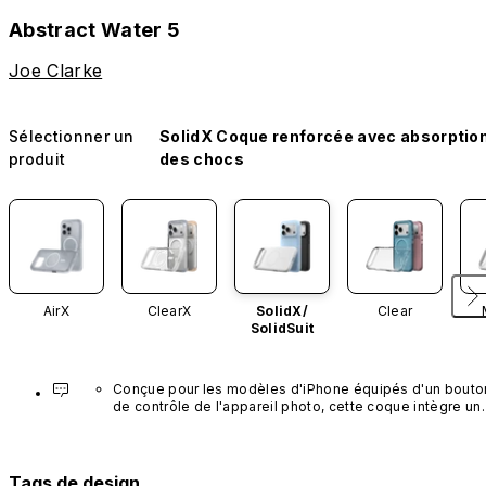
Abstract Water 5
Joe Clarke
Sélectionner un
SolidX Coque renforcée avec absorptio
produit
des chocs
AirX
ClearX
SolidX/
Clear
SolidSuit
Conçue pour les modèles d'iPhone équipés d'un bouton
de contrôle de l'appareil photo, cette coque intègre un 
bouton noir préinstallé en nanotubes de carbone. Ce 
composant n'est pas disponible dans d'autres coloris et
n'est pas vendu séparément.
Tags de design