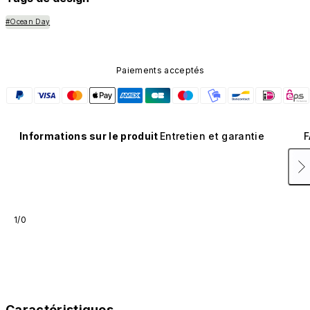
#Ocean Day
Paiements acceptés
Informations sur le produit
Entretien et garantie
F
1/0
Caractéristiques