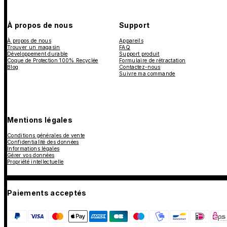
À propos de nous
Support
À propos de nous
Appareils
Trouver un magasin
FAQ
Développement durable
Support produit
Coque de Protection 100% Recyclée
Formulaire de rétractation
Blog
Contactez-nous
Suivre ma commande
Mentions légales
Conditions générales de vente
Confidentialité des données
Informations légales
Gérer vos données
Propriété intellectuelle
Paiements acceptés