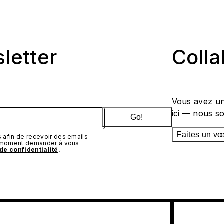
sletter
Coll
Vous avez un
ici — nous s
Go!
Faites un v
afin de recevoir des emails
t moment demander à vous
 de confidentialité
.