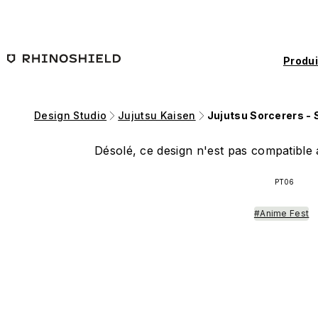
Passer au contenu principal
Produi
Design Studio
Jujutsu Kaisen
Jujutsu Sorcerers - 
Désolé, ce design n'est pas compatible a
PT06
#Anime Fest