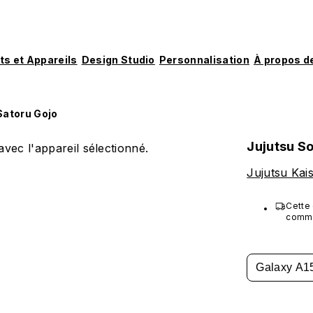
ts et Appareils
Design Studio
Personnalisation
À propos d
Satoru Gojo
Jujutsu So
vec l'appareil sélectionné.
Jujutsu Kai
Cette 
comman
produ
Galaxy A1