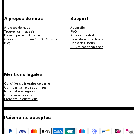
À propos de nous
Support
À propos de nous
Appareils
Trouver un magasin
FAQ
Développement durable
Support produit
Coque de Protection 100% Recyclée
Formulaire de rétractation
Blog
Contactez-nous
Suivre ma commande
Mentions légales
Conditions générales de vente
Confidentialité des données
Informations légales
Gérer vos données
Propriété intellectuelle
Paiements acceptés