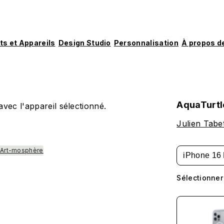
ts et Appareils
Design Studio
Personnalisation
À propos d
AquaTurtl
vec l'appareil sélectionné.
Julien Tabe
Art-mosphère
iPhone 16 
Sélectionner