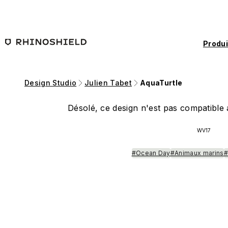
Passer au contenu principal
Produi
Design Studio
Julien Tabet
AquaTurtle
Désolé, ce design n'est pas compatible a
WV17
#Ocean Day
#Animaux marins
#