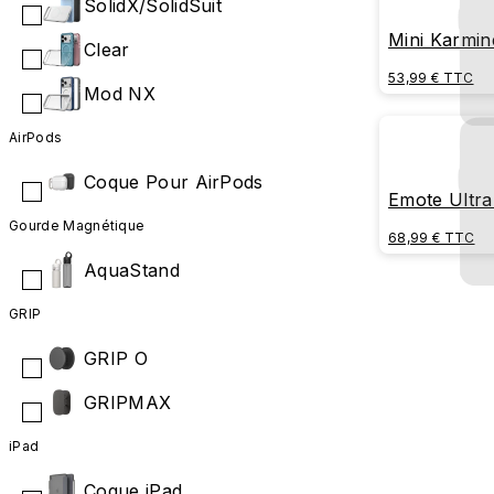
SolidX/SolidSuit
Mini Karmin
Clear
(Blue)
53,99 € TTC
Mod NX
AirPods
Coque Pour AirPods
Emote Ultra
Gourde Magnétique
68,99 € TTC
AquaStand
GRIP
GRIP O
GRIPMAX
iPad
Coque iPad