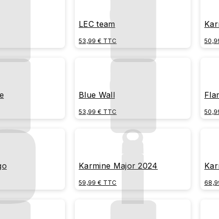
LEC team
Kar
bac
53,99 € TTC
50,9
e
Blue Wall
Fla
53,99 € TTC
50,9
go
Karmine Major 2024
Kar
59,99 € TTC
68,9