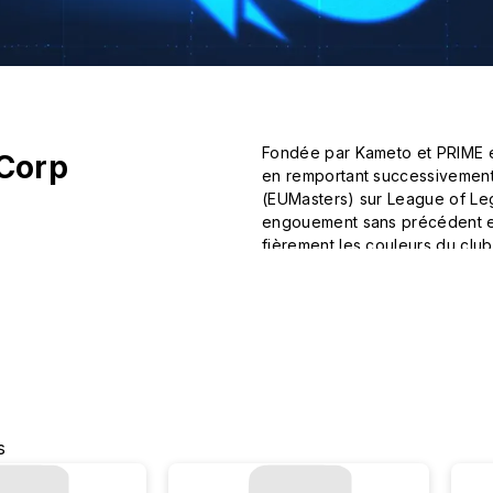
Fondée par Kameto et PRIME en 
Corp
en remportant successivement 
(EUMasters) sur League of Leg
engouement sans précédent en 
fièrement les couleurs du club.
Découvrez sans plus attendre
s