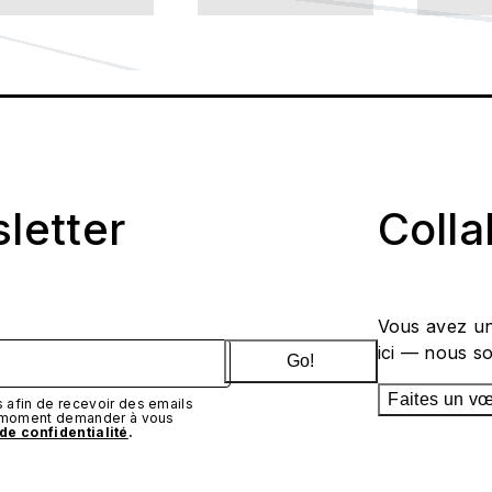
sletter
Coll
Vous avez un
ici — nous s
Go!
Faites un v
afin de recevoir des emails
t moment demander à vous
 de confidentialité
.