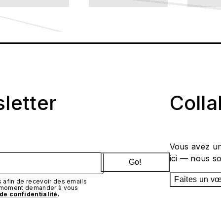
sletter
Coll
Vous avez un
ici — nous s
Go!
Faites un v
afin de recevoir des emails
t moment demander à vous
 de confidentialité
.