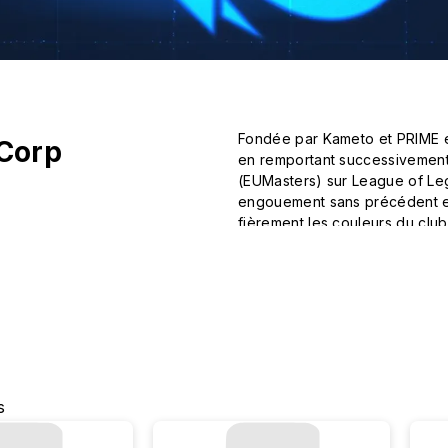
Fondée par Kameto et PRIME en 
Corp
en remportant successivement 
(EUMasters) sur League of Leg
engouement sans précédent en 
fièrement les couleurs du club.
Découvrez sans plus attendre
s