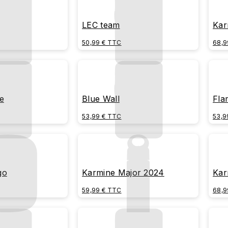
LEC team
Kar
bac
50,99 € TTC
68,9
e
Blue Wall
Fla
53,99 € TTC
53,9
go
Karmine Major 2024
Kar
59,99 € TTC
68,9