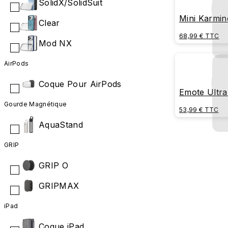
SolidX/SolidSuit
Mini Karmin
Clear
(Blue)
68,99 € TTC
Mod NX
AirPods
Coque Pour AirPods
Emote Ultra
Gourde Magnétique
53,99 € TTC
AquaStand
GRIP
GRIP O
GRIPMAX
iPad
Coque iPad