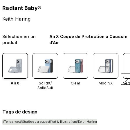
Radiant Baby®
Keith Haring
Sélectionner un
AirX Coque de Protection à Coussin
produit
d’Air
AirX
SolidX/
Clear
Mod NX
Ver
SolidSuit
Tags de design
#Tendances
#Stratège du budget
#Art & Illustration
#Keith Haring