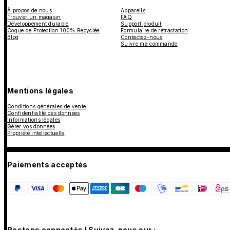
À propos de nous
Appareils
Trouver un magasin
FAQ
Développement durable
Support produit
Coque de Protection 100% Recyclée
Formulaire de rétractation
Blog
Contactez-nous
Suivre ma commande
Mentions légales
Conditions générales de vente
Confidentialité des données
Informations légales
Gérer vos données
Propriété intellectuelle
Paiements acceptés
Restons connectés ! Suivez-nous sur :