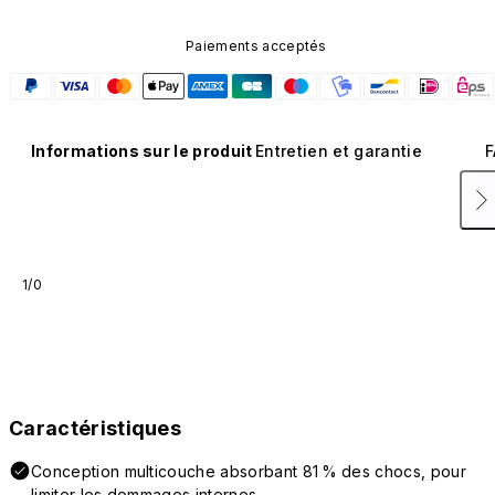
Paiements acceptés
Informations sur le produit
Entretien et garantie
F
1/0
Caractéristiques
Conception multicouche absorbant 81 % des chocs, pour
limiter les dommages internes