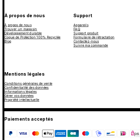
À propos de nous
Support
À propos de nous
Appareils
Trouver un magasin
FAQ
Développement durable
Support produit
Coque de Protection 100% Recyclée
Formulaire de rétractation
Blog
Contactez-nous
Suivre ma commande
Mentions légales
Conditions générales de vente
Confidentialité des données
Informations légales
Gérer vos données
Propriété intellectuelle
Paiements acceptés