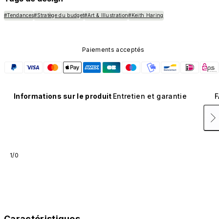
#Tendances
#Stratège du budget
#Art & Illustration
#Keith Haring
Paiements acceptés
Informations sur le produit
Entretien et garantie
F
1/0
Caractéristiques