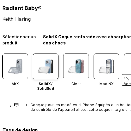
Radiant Baby®
Keith Haring
Sélectionner un
SolidX Coque renforcée avec absorptio
produit
des chocs
AirX
SolidX/
Clear
Mod NX
Ver
SolidSuit
Conçue pour les modèles d'iPhone équipés d'un bouton
de contrôle de l'appareil photo, cette coque intègre un 
bouton noir préinstallé en nanotubes de carbone. Ce 
composant n'est pas disponible dans d'autres coloris et
n'est pas vendu séparément.
Tags de design