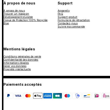
À propos de nous
Support
À propos de nous
Appareils
Trouver un magasin
FAQ
Développement durable
Support produit
Coque de Protection 100% Recyclée
Formulaire de rétractation
Blog
Contactez-nous
Suivre ma commande
Mentions légales
Conditions générales de vente
Confidentialité des données
Informations légales
Gérer vos données
Propriété intellectuelle
Paiements acceptés