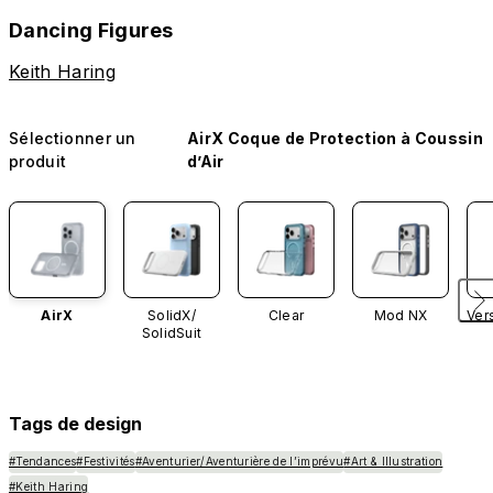
Dancing Figures
Keith Haring
Sélectionner un
AirX Coque de Protection à Coussin
produit
d’Air
AirX
SolidX/
Clear
Mod NX
Ver
SolidSuit
Tags de design
#Tendances
#Festivités
#Aventurier/Aventurière de l’imprévu
#Art & Illustration
#Keith Haring