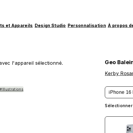
ts et Appareils
Design Studio
Personnalisation
À propos d
Geo Balein
vec l'appareil sélectionné.
Kerby Rosa
#Illustrations
iPhone 16 
Sélectionner