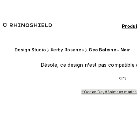
Passer au contenu principal
Produi
Design Studio
Kerby Rosanes
Geo Baleine - Noir
Désolé, ce design n'est pas compatible a
XH13
#Ocean Day
#Animaux marins