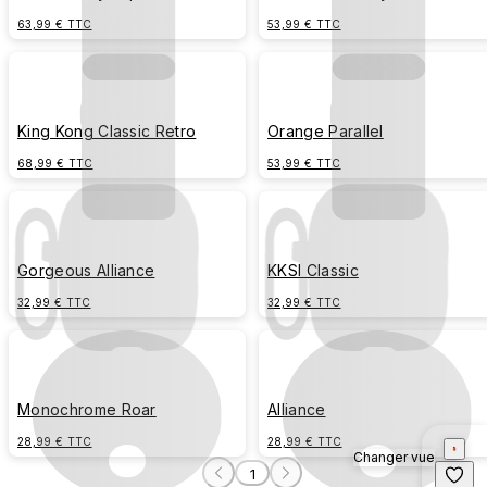
63,99 € TTC
53,99 € TTC
King Kong Classic Retro
Orange Parallel
68,99 € TTC
53,99 € TTC
Gorgeous Alliance
KKSI Classic
32,99 € TTC
32,99 € TTC
Monochrome Roar
Alliance
28,99 € TTC
28,99 € TTC
Changer vue
1