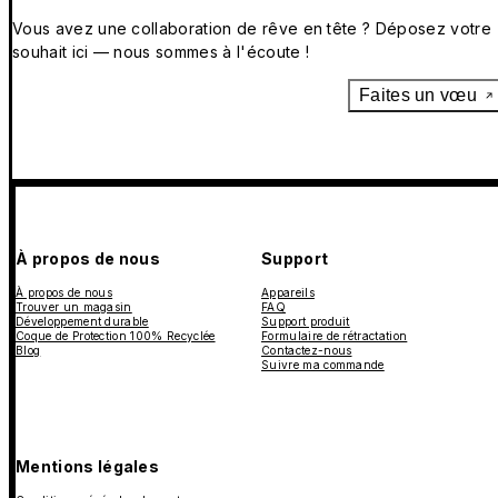
Vous avez une collaboration de rêve en tête ? Déposez votre
souhait ici — nous sommes à l'écoute !
Faites un vœu
À propos de nous
Support
À propos de nous
Appareils
Trouver un magasin
FAQ
Développement durable
Support produit
Coque de Protection 100% Recyclée
Formulaire de rétractation
Blog
Contactez-nous
Suivre ma commande
Mentions légales