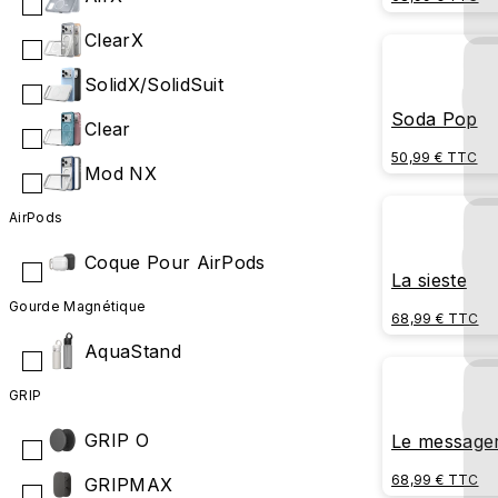
ClearX
SolidX/SolidSuit
Soda Pop
Clear
50,99 € TTC
Mod NX
AirPods
Coque Pour AirPods
La sieste
Gourde Magnétique
68,99 € TTC
AquaStand
GRIP
GRIP O
Le message
68,99 € TTC
GRIPMAX