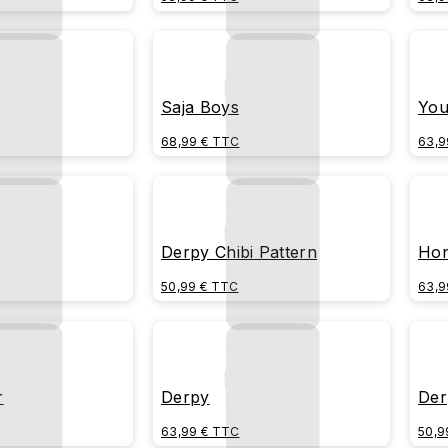
Saja Boys
You
68,99 € TTC
63,9
Derpy Chibi Pattern
Ho
50,99 € TTC
63,9
r
Derpy
Der
63,99 € TTC
50,9