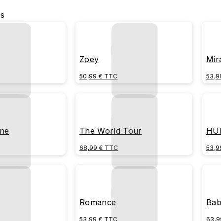
es
Zoey
Mir
50,99 € TTC
53,9
one
The World Tour
HU
68,99 € TTC
53,9
Romance
Ba
53,99 € TTC
63,9