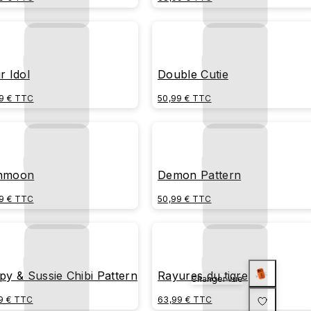
r Idol
Double Cutie
9 € TTC
50,99 € TTC
nmoon
Demon Pattern
9 € TTC
50,99 € TTC
py & Sussie Chibi Pattern
Rayures du tigre
Changer vue
9 € TTC
63,99 € TTC