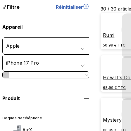
Filtre
Réinitialiser
30 / 30 articl
Appareil
Rumi
Apple
50,99 € TTC
iPhone 17 Pro
How It's D
68,99 € TTC
Produit
Coques de téléphone
Mystery
AirX
68,99 € TTC