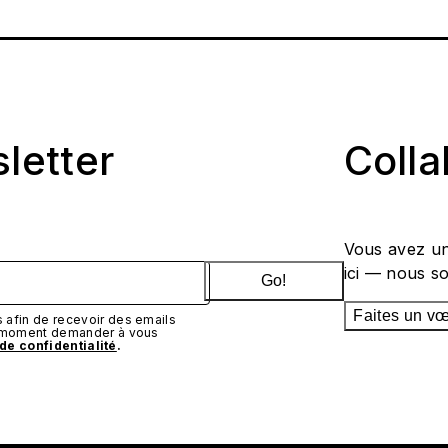
sletter
Coll
Vous avez un
ici — nous s
Go!
Faites un v
afin de recevoir des emails
t moment demander à vous
 de confidentialité
.