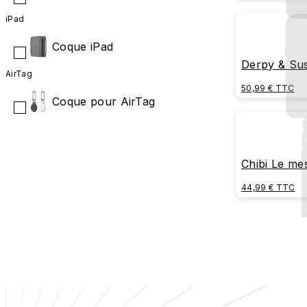
iPad
Coque iPad
Derpy & Sus
AirTag
50,99 € TTC
Coque pour AirTag
Chibi Le me
44,99 € TTC