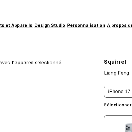
ts et Appareils
Design Studio
Personnalisation
À propos d
Squirrel
vec l'appareil sélectionné.
Liang Feng
iPhone 17 
Sélectionner