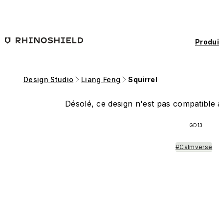
Passer au contenu principal
Produi
Design Studio
Liang Feng
Squirrel
Désolé, ce design n'est pas compatible a
GD13
#Calmverse