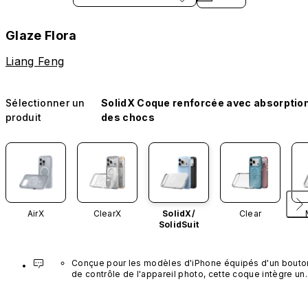
Glaze Flora
Liang Feng
Sélectionner un
SolidX Coque renforcée avec absorptio
produit
des chocs
AirX
ClearX
SolidX/
Clear
SolidSuit
Conçue pour les modèles d'iPhone équipés d'un bouton
de contrôle de l'appareil photo, cette coque intègre un 
bouton noir préinstallé en nanotubes de carbone. Ce 
composant n'est pas disponible dans d'autres coloris et
n'est pas vendu séparément.