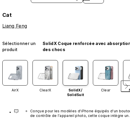
Cat
Liang Feng
Sélectionner un
SolidX Coque renforcée avec absorptio
produit
des chocs
AirX
ClearX
SolidX/
Clear
SolidSuit
Conçue pour les modèles d'iPhone équipés d'un bouton
de contrôle de l'appareil photo, cette coque intègre un 
bouton noir préinstallé en nanotubes de carbone. Ce 
composant n'est pas disponible dans d'autres coloris et
n'est pas vendu séparément.