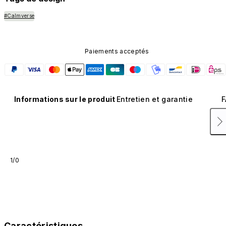
#Calmverse
Paiements acceptés
Informations sur le produit
Entretien et garantie
F
1/0
Caractéristiques