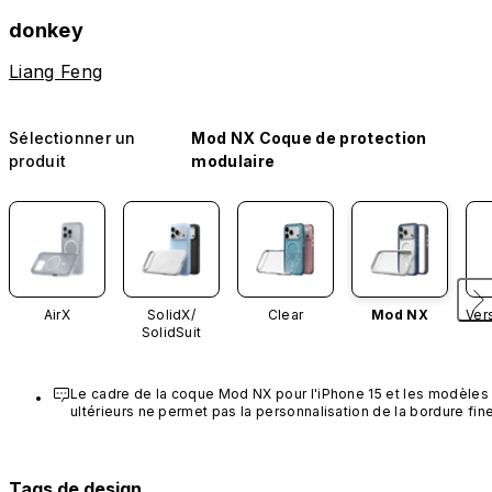
donkey
Liang Feng
Sélectionner un
Mod NX Coque de protection
produit
modulaire
AirX
SolidX/
Clear
Mod NX
Ver
SolidSuit
Le cadre de la coque Mod NX pour l'iPhone 15 et les modèles 
ultérieurs ne permet pas la personnalisation de la bordure fine
Tags de design