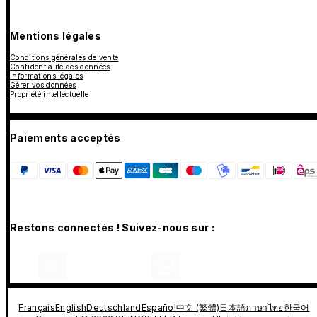
Mentions légales
Conditions générales de vente
Confidentialité des données
Informations légales
Gérer vos données
Propriété intellectuelle
Paiements acceptés
Restons connectés ! Suivez-nous sur :
Français
English
Deutschland
Español
中文 (繁體)
日本語
ภาษาไทย
한국어