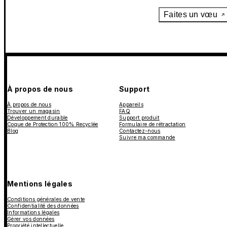
Faites un vœu
À propos de nous
Support
À propos de nous
Appareils
Trouver un magasin
FAQ
Développement durable
Support produit
Coque de Protection 100% Recyclée
Formulaire de rétractation
Blog
Contactez-nous
Suivre ma commande
Mentions légales
Conditions générales de vente
Confidentialité des données
Informations légales
Gérer vos données
Propriété intellectuelle