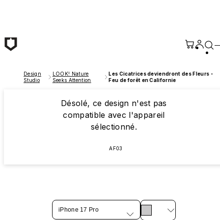
Passer au contenu principal
Design
LOOK! Nature
Les Cicatrices deviendront des Fleurs -
Studio
Seeks Attention
Feu de forêt en Californie
Désolé, ce design n'est pas
compatible avec l'appareil
sélectionné.
AF03
iPhone 17 Pro