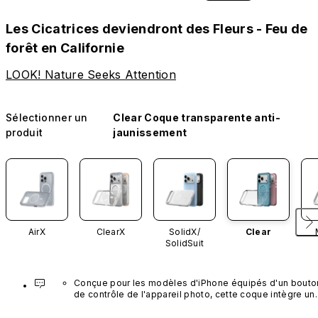
Les Cicatrices deviendront des Fleurs - Feu de
forêt en Californie
LOOK! Nature Seeks Attention
Sélectionner un
Clear Coque transparente anti-
produit
jaunissement
AirX
ClearX
SolidX/
Clear
SolidSuit
Conçue pour les modèles d'iPhone équipés d'un bouton
de contrôle de l'appareil photo, cette coque intègre un 
bouton noir préinstallé en nanotubes de carbone. Ce 
composant n'est pas disponible dans d'autres coloris et