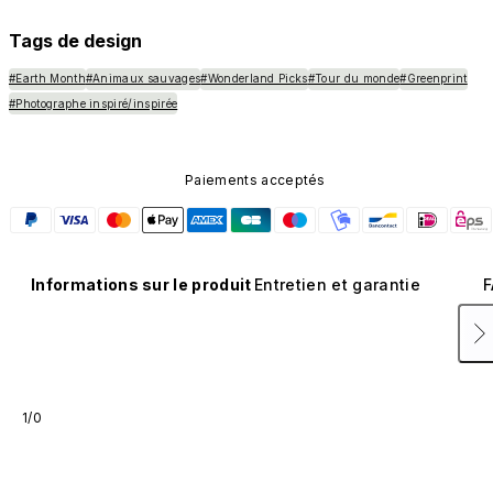
n'est pas vendu séparément.
Tags de design
#Earth Month
#Animaux sauvages
#Wonderland Picks
#Tour du monde
#Greenprint
#Photographe inspiré/inspirée
Paiements acceptés
Informations sur le produit
Entretien et garantie
F
1/0