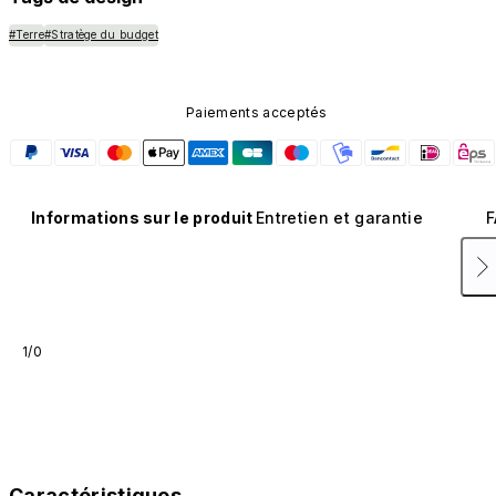
#Terre
#Stratège du budget
Paiements acceptés
Informations sur le produit
Entretien et garantie
F
1/0
Caractéristiques