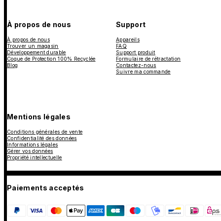
À propos de nous
Support
À propos de nous
Appareils
Trouver un magasin
FAQ
Développement durable
Support produit
Coque de Protection 100% Recyclée
Formulaire de rétractation
Blog
Contactez-nous
Suivre ma commande
Mentions légales
Conditions générales de vente
Confidentialité des données
Informations légales
Gérer vos données
Propriété intellectuelle
Paiements acceptés