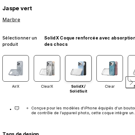
Jaspe vert
Marbre
Sélectionner un
SolidX Coque renforcée avec absorptio
produit
des chocs
AirX
ClearX
SolidX/
Clear
SolidSuit
Conçue pour les modèles d'iPhone équipés d'un bouton
de contrôle de l'appareil photo, cette coque intègre un 
bouton noir préinstallé en nanotubes de carbone. Ce 
composant n'est pas disponible dans d'autres coloris et
n'est pas vendu séparément.
Tags de design