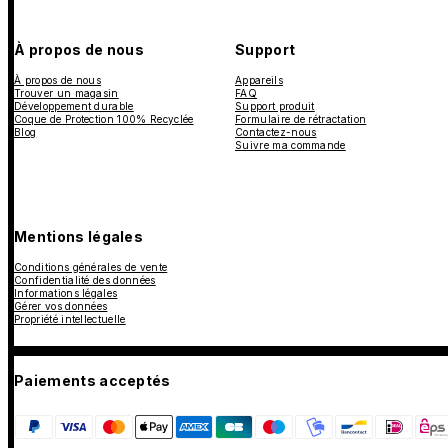
À propos de nous
Support
À propos de nous
Appareils
Trouver un magasin
FAQ
Développement durable
Support produit
Coque de Protection 100% Recyclée
Formulaire de rétractation
Blog
Contactez-nous
Suivre ma commande
Mentions légales
Conditions générales de vente
Confidentialité des données
Informations légales
Gérer vos données
Propriété intellectuelle
Paiements acceptés