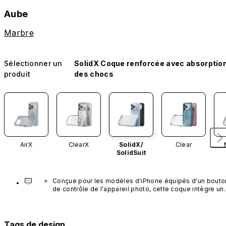
Aube
Marbre
Sélectionner un
SolidX Coque renforcée avec absorptio
produit
des chocs
AirX
ClearX
SolidX/
Clear
SolidSuit
Conçue pour les modèles d'iPhone équipés d'un bouton
de contrôle de l'appareil photo, cette coque intègre un 
bouton noir préinstallé en nanotubes de carbone. Ce 
composant n'est pas disponible dans d'autres coloris et
n'est pas vendu séparément.
Tags de design