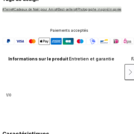
#Terre
#Cadeaux de Noël pour Amis
#Best-sellers
#Photographe inspiré/inspirée
Paiements acceptés
Informations sur le produit
Entretien et garantie
F
1/0
Caractéristiques