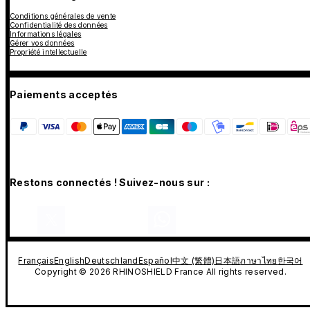
Conditions générales de vente
Confidentialité des données
Informations légales
Gérer vos données
Propriété intellectuelle
Paiements acceptés
Restons connectés ! Suivez-nous sur :
Français
English
Deutschland
Español
中文 (繁體)
日本語
ภาษาไทย
한국어
Copyright © 2026 RHINOSHIELD France All rights reserved.