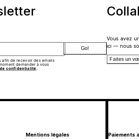
sletter
Coll
Vous avez un
ici — nous s
Go!
Faites un v
afin de recevoir des emails
t moment demander à vous
 de confidentialité
.
Mentions légales
Paiements 