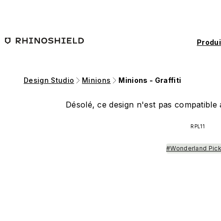
Passer au contenu principal
Produi
Design Studio
Minions
Minions - Graffiti
Désolé, ce design n'est pas compatible a
RPL11
#Wonderland Pic