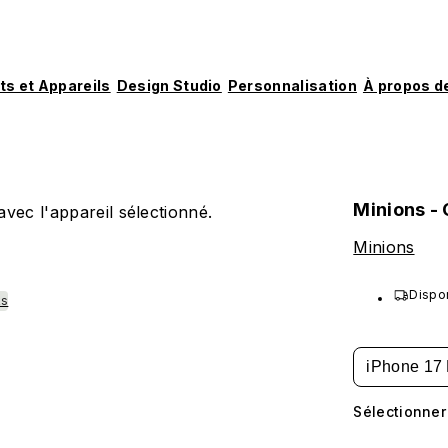
ts et Appareils
Design Studio
Personnalisation
À propos d
Minions - G
vec l'appareil sélectionné.
Minions
Dispo
ks
iPhone 17 
Sélectionner