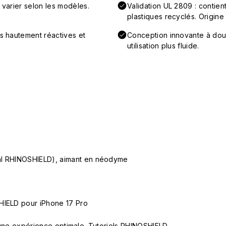
 varier selon les modèles.
Validation UL 2809 : conti
plastiques recyclés. Origine
ns hautement réactives et
Conception innovante à doub
utilisation plus fluide.
ial RHINOSHIELD), aimant en néodyme
HIELD pour iPhone 17 Pro
ur une expérience optimale.
Tutoriels RHINOSHIELD