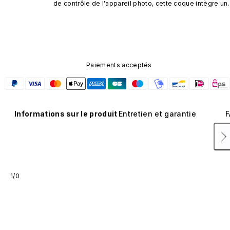
de contrôle de l'appareil photo, cette coque intègre un 
bouton noir préinstallé en nanotubes de carbone. Ce 
composant n'est pas disponible dans d'autres coloris et
n'est pas vendu séparément.
Paiements acceptés
Informations sur le produit
Entretien et garantie
F
1/0