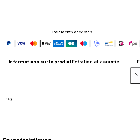
composant n'est pas disponible dans d'autres coloris et
n'est pas vendu séparément.
Paiements acceptés
Informations sur le produit
Entretien et garantie
F
1/0