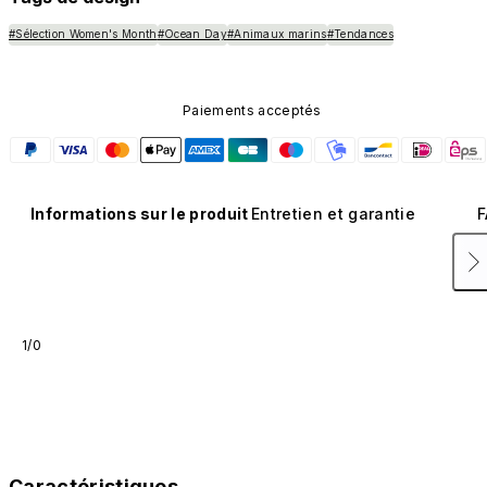
#Sélection Women's Month
#Ocean Day
#Animaux marins
#Tendances
Paiements acceptés
Informations sur le produit
Entretien et garantie
F
1/0
Caractéristiques