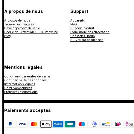
À propos de nous
Support
À propos de nous
Appareils
Trouver un magasin
FAQ
Développement durable
Support produit
Coque de Protection 100% Recyclée
Formulaire de rétractation
Blog
Contactez-nous
Suivre ma commande
Mentions légales
Conditions générales de vente
Confidentialité des données
Informations légales
Gérer vos données
Propriété intellectuelle
Paiements acceptés