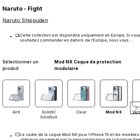
Naruto - Fight
Naruto Shippuden
Cette collection est disponible uniquement en Europe. Si vous
souhaitez commander en dehors de l'Europe, nous vous 
invitons à choisir d'autres produits RHINOSHIELD.
Sélectionner un
Mod NX Coque de protection
produit
modulaire
AirX
SolidX/
Clear
Mod NX
Ver
SolidSuit
Le cadre de la coque Mod NX pour l'iPhone 15 et les modèles 
ultérieurs ne permet pas la personnalisation de la bordure fine