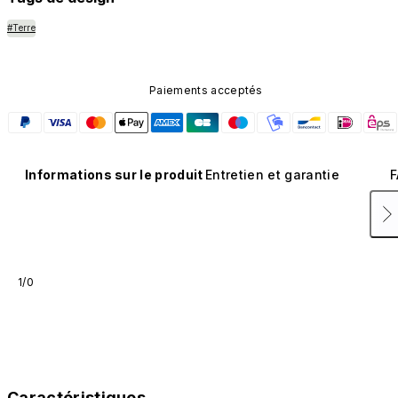
#Terre
Paiements acceptés
Informations sur le produit
Entretien et garantie
F
1/0
Caractéristiques