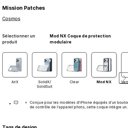
Mission Patches
Cosmos
Sélectionner un
Mod NX Coque de protection
produit
modulaire
AirX
SolidX/
Clear
Mod NX
Ver
SolidSuit
Conçue pour les modèles d'iPhone équipés d'un bouton
de contrôle de l'appareil photo, cette coque intègre un 
bouton noir préinstallé en nanotubes de carbone. Ce 
composant n'est pas disponible dans d'autres coloris et
n'est pas vendu séparément.
Tags de design