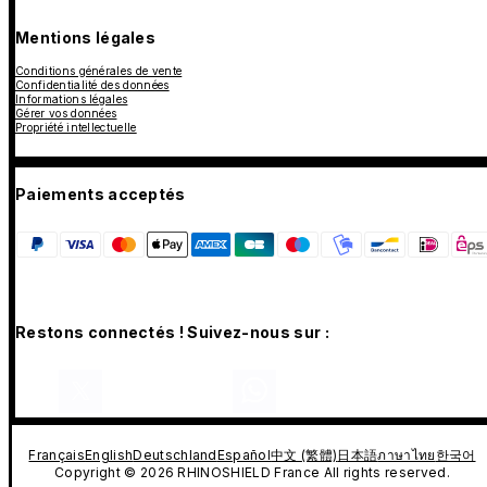
Mentions légales
Conditions générales de vente
Confidentialité des données
Informations légales
Gérer vos données
Propriété intellectuelle
Paiements acceptés
Restons connectés ! Suivez-nous sur :
Français
English
Deutschland
Español
中文 (繁體)
日本語
ภาษาไทย
한국어
Copyright © 2026 RHINOSHIELD France All rights reserved.