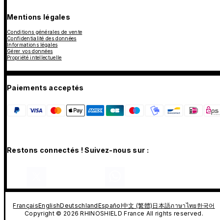
Mentions légales
Conditions générales de vente
Confidentialité des données
Informations légales
Gérer vos données
Propriété intellectuelle
Paiements acceptés
Restons connectés ! Suivez-nous sur :
Français
English
Deutschland
Español
中文 (繁體)
日本語
ภาษาไทย
한국어
Copyright © 2026 RHINOSHIELD France All rights reserved.