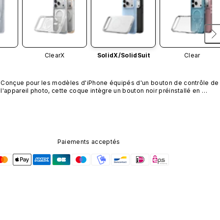
ClearX
SolidX/
SolidSuit
Clear
Conçue pour les modèles d'iPhone équipés d'un bouton de contrôle de 
l'appareil photo, cette coque intègre un bouton noir préinstallé en 
nanotubes de carbone. Ce composant n'est pas disponible dans 
d'autres coloris et n'est pas vendu séparément.
Paiements acceptés