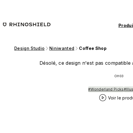
Passer au contenu principal
Produi
Design Studio
Niniwanted
Coffee Shop
Désolé, ce design n'est pas compatible a
OH03
#Wonderland Picks
#Illu
Voir le prod