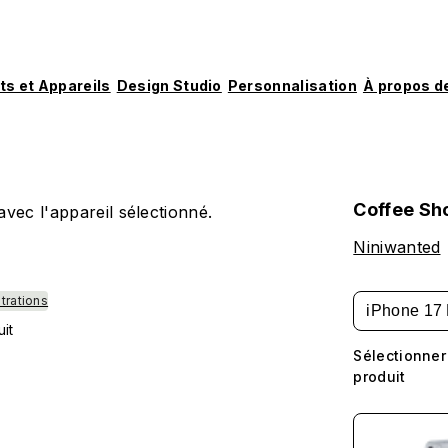
ts et Appareils
Design Studio
Personnalisation
À propos d
Coffee Sh
vec l'appareil sélectionné.
Niniwanted
strations
iPhone 17 
uit
Sélectionner
produit