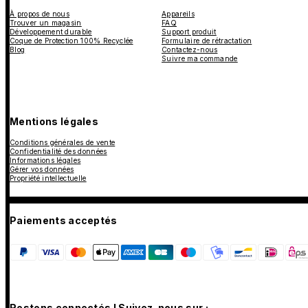
À propos de nous
Appareils
Trouver un magasin
FAQ
Développement durable
Support produit
Coque de Protection 100% Recyclée
Formulaire de rétractation
Blog
Contactez-nous
Suivre ma commande
Mentions légales
Conditions générales de vente
Confidentialité des données
Informations légales
Gérer vos données
Propriété intellectuelle
Paiements acceptés
Restons connectés ! Suivez-nous sur :