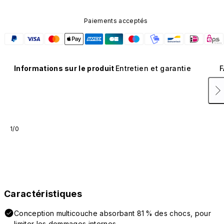
Paiements acceptés
Informations sur le produit
Entretien et garantie
F
1/0
Caractéristiques
Conception multicouche absorbant 81 % des chocs, pour
limiter les dommages internes