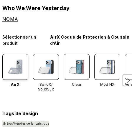
Who We Were Yesterday
NOMA
Sélectionner un
AirX Coque de Protection à Coussin
produit
d’Air
AirX
SolidX/
Clear
Mod NX
Ver
SolidSuit
Tags de design
#Héros/Héroïne de la logistique