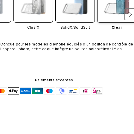
ClearX
SolidX/
SolidSuit
Clear
Conçue pour les modèles d'iPhone équipés d'un bouton de contrôle de 
l'appareil photo, cette coque intègre un bouton noir préinstallé en 
nanotubes de carbone. Ce composant n'est pas disponible dans 
d'autres coloris et n'est pas vendu séparément.
Paiements acceptés