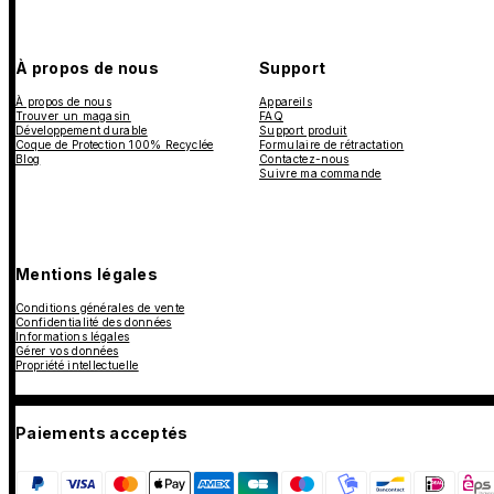
À propos de nous
Support
À propos de nous
Appareils
Trouver un magasin
FAQ
Développement durable
Support produit
Coque de Protection 100% Recyclée
Formulaire de rétractation
Blog
Contactez-nous
Suivre ma commande
Mentions légales
Conditions générales de vente
Confidentialité des données
Informations légales
Gérer vos données
Propriété intellectuelle
Paiements acceptés