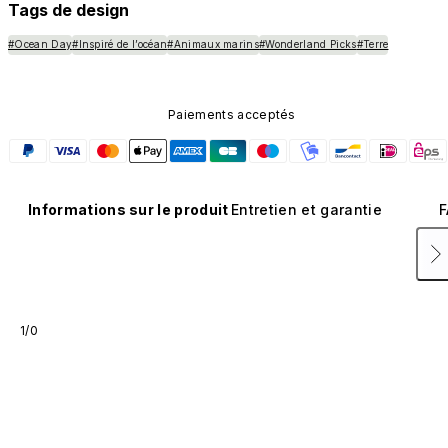
Tags de design
#Ocean Day
#Inspiré de l’océan
#Animaux marins
#Wonderland Picks
#Terre
Paiements acceptés
Informations sur le produit
Entretien et garantie
F
1/0