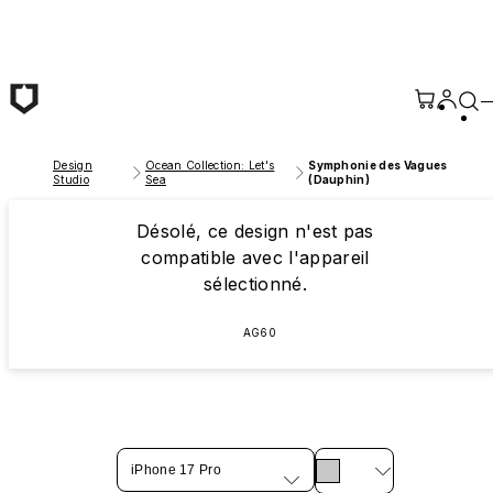
Passer au contenu principal
Design
Ocean Collection: Let's
Symphonie des Vagues
Studio
Sea
(Dauphin)
Désolé, ce design n'est pas
compatible avec l'appareil
sélectionné.
AG60
iPhone 17 Pro