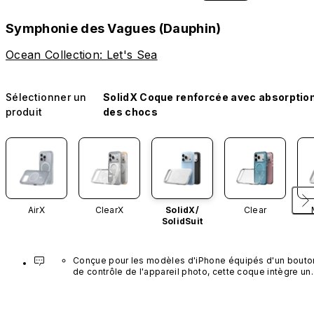
Symphonie des Vagues (Dauphin)
Ocean Collection: Let's Sea
Sélectionner un
SolidX Coque renforcée avec absorptio
produit
des chocs
AirX
ClearX
SolidX/
Clear
SolidSuit
Conçue pour les modèles d'iPhone équipés d'un bouton
de contrôle de l'appareil photo, cette coque intègre un 
bouton noir préinstallé en nanotubes de carbone. Ce 
composant n'est pas disponible dans d'autres coloris et
n'est pas vendu séparément.