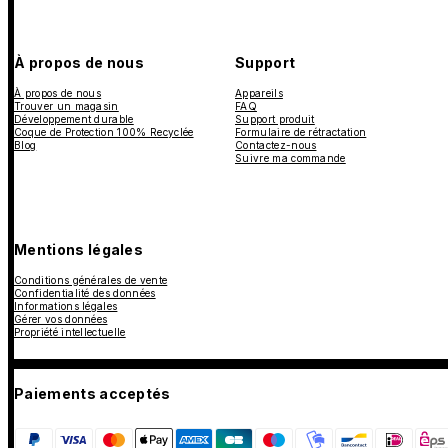
À propos de nous
Support
À propos de nous
Appareils
Trouver un magasin
FAQ
Développement durable
Support produit
Coque de Protection 100% Recyclée
Formulaire de rétractation
Blog
Contactez-nous
Suivre ma commande
Mentions légales
Conditions générales de vente
Confidentialité des données
Informations légales
Gérer vos données
Propriété intellectuelle
Paiements acceptés