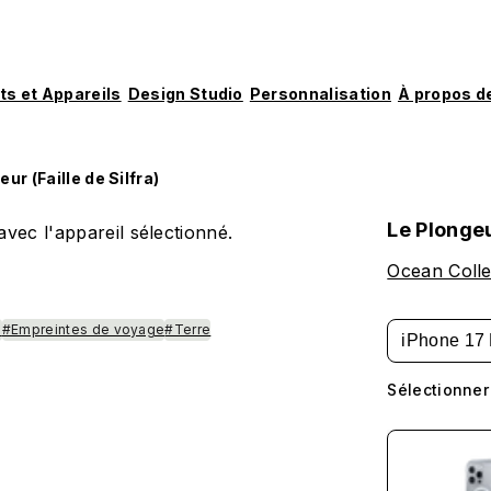
ts et Appareils
Design Studio
Personnalisation
À propos d
ur (Faille de Silfra)
Le Plongeur
vec l'appareil sélectionné.
Ocean Colle
e
#Empreintes de voyage
#Terre
iPhone 17 
Sélectionner