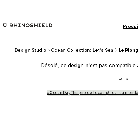
Passer au contenu principal
Produi
Design Studio
Ocean Collection: Let's Sea
Le Plonge
Désolé, ce design n'est pas compatible a
AG66
#Ocean Day
#Inspiré de l’océan
#Tour du mond