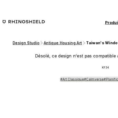
Passer au contenu principal
Produi
Design Studio
Antique Housing Art
Taiwan's Windo
Désolé, ce design n'est pas compatible a
KF34
#Art Classique
#Calmverse
#Planific