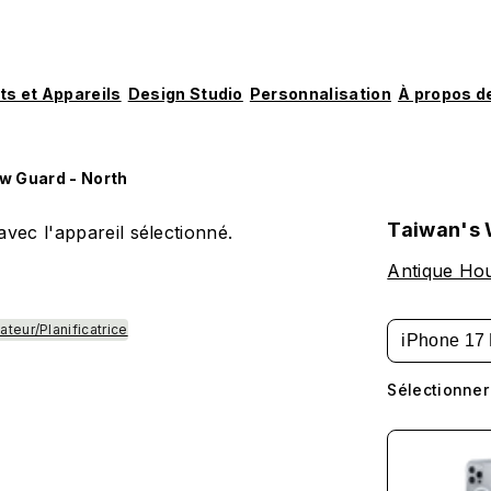
ts et Appareils
Design Studio
Personnalisation
À propos d
w Guard - North
Taiwan's 
vec l'appareil sélectionné.
Antique Hou
ateur/Planificatrice
iPhone 17
Sélectionner