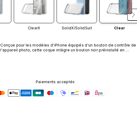
ClearX
SolidX/
SolidSuit
Clear
Conçue pour les modèles d'iPhone équipés d'un bouton de contrôle de 
l'appareil photo, cette coque intègre un bouton noir préinstallé en 
nanotubes de carbone. Ce composant n'est pas disponible dans 
d'autres coloris et n'est pas vendu séparément.
Paiements acceptés